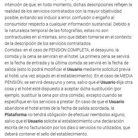
intención de que, en todo momento, dichas descripciones reflejen la
realidad de los servicios contratados con la mayor objetividad
posible, evitando así inducir a error, confusión o engaño al
consumidor respecto a cualquier información sustancial. Debido a
la naturaleza temporal de las fotografías, estas no son
contractuales en sí mismas, sino que deben tomarse en el contexto
de la descripción de los servicios contratados.
Comidas: en el caso de PENSION COMPLETA, el desayuno, la
comida y la cena se servirán en el hotel. La primera cena se servirá
en la fecha de entrada y la última comida se servirá en la fecha de
salida (esto lo podrá modificar el
Usuario
mediante solicitud previa
al hotel, una vez alojado en el establecimiento). En el caso de MEDIA
PENSIÓN, se servirá desayuno y cena, salvo que el
Usuario
elija otra
cosa y el hotel esté dispuesto a aceptar dicha sustitución (por
ejemplo, sustituir la cena por otra comida), excepto cuando se
especifique en los servicios a prestar. En caso de que el
Usuario
abandone el hotel antes de la fecha de salida acordada, la
Plataforma
no tendrá obligación de efectuar reembolso alguno,
salvo que el
Usuario
solicite al establecimiento una declaración
escrita de no facturación por los días o servicios no utilizados, que
deberá contener el sello del establecimiento.