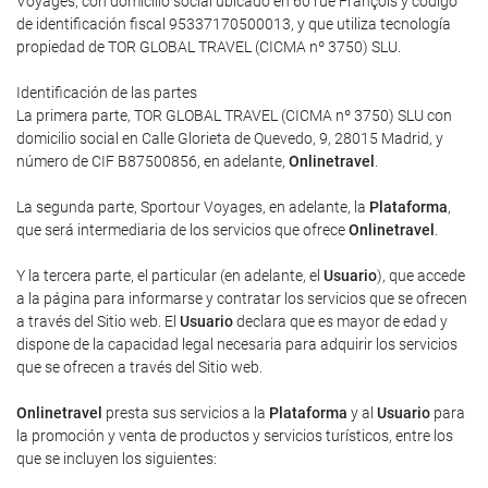
Voyages, con domicilio social ubicado en 60 rue François y código
de identificación fiscal 95337170500013, y que utiliza tecnología
propiedad de TOR GLOBAL TRAVEL (CICMA nº 3750) SLU.
Identificación de las partes
La primera parte, TOR GLOBAL TRAVEL (CICMA nº 3750) SLU con
domicilio social en Calle Glorieta de Quevedo, 9, 28015 Madrid, y
número de CIF B87500856, en adelante,
Onlinetravel
.
La segunda parte, Sportour Voyages, en adelante, la
Plataforma
,
que será intermediaria de los servicios que ofrece
Onlinetravel
.
Y la tercera parte, el particular (en adelante, el
Usuario
), que accede
a la página para informarse y contratar los servicios que se ofrecen
a través del Sitio web. El
Usuario
declara que es mayor de edad y
dispone de la capacidad legal necesaria para adquirir los servicios
que se ofrecen a través del Sitio web.
Onlinetravel
presta sus servicios a la
Plataforma
y al
Usuario
para
la promoción y venta de productos y servicios turísticos, entre los
que se incluyen los siguientes: