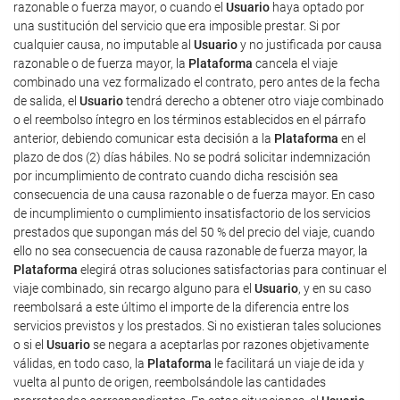
razonable o fuerza mayor, o cuando el
Usuario
haya optado por
una sustitución del servicio que era imposible prestar. Si por
cualquier causa, no imputable al
Usuario
y no justificada por causa
razonable o de fuerza mayor, la
Plataforma
cancela el viaje
combinado una vez formalizado el contrato, pero antes de la fecha
de salida, el
Usuario
tendrá derecho a obtener otro viaje combinado
o el reembolso íntegro en los términos establecidos en el párrafo
anterior, debiendo comunicar esta decisión a la
Plataforma
en el
plazo de dos (2) días hábiles. No se podrá solicitar indemnización
por incumplimiento de contrato cuando dicha rescisión sea
consecuencia de una causa razonable o de fuerza mayor. En caso
de incumplimiento o cumplimiento insatisfactorio de los servicios
prestados que supongan más del 50 % del precio del viaje, cuando
ello no sea consecuencia de causa razonable de fuerza mayor, la
Plataforma
elegirá otras soluciones satisfactorias para continuar el
viaje combinado, sin recargo alguno para el
Usuario
, y en su caso
reembolsará a este último el importe de la diferencia entre los
servicios previstos y los prestados. Si no existieran tales soluciones
o si el
Usuario
se negara a aceptarlas por razones objetivamente
válidas, en todo caso, la
Plataforma
le facilitará un viaje de ida y
vuelta al punto de origen, reembolsándole las cantidades