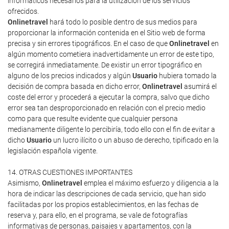
informáticos necesarios para la utilización de los servicios
ofrecidos.
Onlinetravel
hará todo lo posible dentro de sus medios para
proporcionar la información contenida en el Sitio web de forma
precisa y sin errores tipográficos. En el caso de que
Onlinetravel
en
algún momento cometiera inadvertidamente un error de este tipo,
se corregirá inmediatamente. De existir un error tipográfico en
alguno de los precios indicados y algún
Usuario
hubiera tomado la
decisión de compra basada en dicho error,
Onlinetravel
asumirá el
coste del error y procederá a ejecutar la compra, salvo que dicho
error sea tan desproporcionado en relación con el precio medio
como para que resulte evidente que cualquier persona
medianamente diligente lo percibiría, todo ello con el fin de evitar a
dicho
Usuario
un lucro ilícito o un abuso de derecho, tipificado en la
legislación española vigente.
14. OTRAS CUESTIONES IMPORTANTES
Asimismo,
Onlinetravel
emplea el máximo esfuerzo y diligencia a la
hora de indicar las descripciones de cada servicio, que han sido
facilitadas por los propios establecimientos, en las fechas de
reserva y, para ello, en el programa, se vale de fotografías
informativas de personas, paisajes y apartamentos, con la