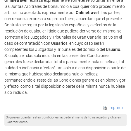
Onlinetravel
rechaza expresamente someterse voluntariamente a
las Juntas Arbitrales de Consumo o a cualquier otro procedimiento
arbitral no aceptado expresamente por
Onlinetravel
. Las partes,
con renuncia expresa a su propio fuero, acuerdan que el presente
Contrato se regirá por la legislación española, y a efectos de la
resolución de cualquier litigio que pudiera derivarse del mismo, se
someten a los Juzgados y Tribunales de Gran Canaria, salvo en el
caso de contratación con
Usuario
s, en cuyo caso serán
competentes los Juzgados y Tribunales del domicilio del
Usuario
.
Si cualquier cláusula incluida en las presentes Condiciones
generales fuese declarada, total o parcialmente, nula o ineficaz, tal
nulidad o ineficacia afectará tan solo a dicha disposición o parte de
la misma que hubiese sido declarada nula o ineficaz,
permaneciendo el resto de las Condiciones generales en pleno vigor
y efecto, como si tal disposición o parte de la misma nunca hubiese
sido incluida.
Imprimir
Si quieres guardar estas condiciones, accede al menú de tu navegador y clica en
"Guardar como..."