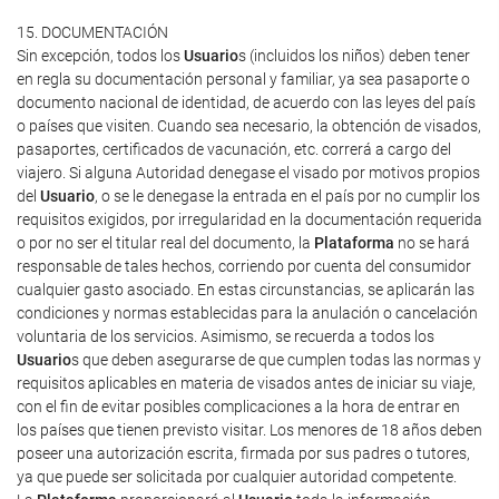
15. DOCUMENTACIÓN
Sin excepción, todos los
Usuario
s (incluidos los niños) deben tener
en regla su documentación personal y familiar, ya sea pasaporte o
documento nacional de identidad, de acuerdo con las leyes del país
o países que visiten. Cuando sea necesario, la obtención de visados,
pasaportes, certificados de vacunación, etc. correrá a cargo del
viajero. Si alguna Autoridad denegase el visado por motivos propios
del
Usuario
, o se le denegase la entrada en el país por no cumplir los
requisitos exigidos, por irregularidad en la documentación requerida
o por no ser el titular real del documento, la
Plataforma
no se hará
responsable de tales hechos, corriendo por cuenta del consumidor
cualquier gasto asociado. En estas circunstancias, se aplicarán las
condiciones y normas establecidas para la anulación o cancelación
voluntaria de los servicios. Asimismo, se recuerda a todos los
Usuario
s que deben asegurarse de que cumplen todas las normas y
requisitos aplicables en materia de visados antes de iniciar su viaje,
con el fin de evitar posibles complicaciones a la hora de entrar en
los países que tienen previsto visitar. Los menores de 18 años deben
poseer una autorización escrita, firmada por sus padres o tutores,
ya que puede ser solicitada por cualquier autoridad competente.