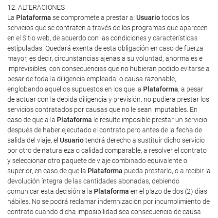
12. ALTERACIONES
La
Plataforma
se compromete a prestar al
Usuario
todos los
servicios que se contraten a través de los programas que aparecen
en el Sitio web, de acuerdo con las condiciones y características
estipuladas. Quedará exenta de esta obligación en caso de fuerza
mayor, es decir, circunstancias ajenas a su voluntad, anormales e
imprevisibles, con consecuencias que no hubieran podido evitarse a
pesar de toda la diligencia empleada, o causa razonable,
englobando aquellos supuestos en los que la
Plataforma
, a pesar
de actuar con la debida diligencia y previsión, no pudiera prestar los
servicios contratados por causas que no le sean imputables. En
caso de que a la
Plataforma
le resulte imposible prestar un servicio
después de haber ejecutado el contrato pero antes de la fecha de
salida del viaje, el
Usuario
tendrá derecho a sustituir dicho servicio
por otro de naturaleza o calidad comparable, a resolver el contrato
y seleccionar otro paquete de viaje combinado equivalente o
superior, en caso de que la
Plataforma
pueda prestarlo, o a recibir la
devolución íntegra de las cantidades abonadas, debiendo
comunicar esta decisión a la
Plataforma
en el plazo de dos (2) días
hábiles. No se podrá reclamar indemnización por incumplimiento de
contrato cuando dicha imposibilidad sea consecuencia de causa