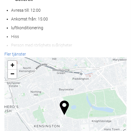
Avresa till: 12:00
Ankomst från: 15:00
luftkonditionering
Hiss
Person med rörlighets svårigheter
Rökfria rum
Fler tjänster
Husdjur ej tillåtna
+
−
Hälsa
Spa
Bastu
Massage
Frisör
gym