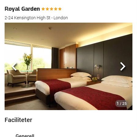
Royal Garden
2-24 Kensington High St - London
Föregående
Nästa
1
/ 25
Faciliteter
Generell