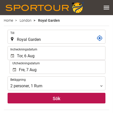
Home
London
Royal Garden
.
Till
.
Incheckningsdatum
Utcheckningsdatum
Beläggning
Beläggning
2
personer
,
1
Rum
Sök