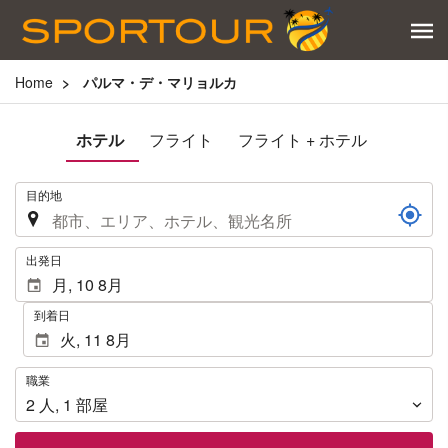
Home
パルマ・デ・マリョルカ
ホテル
フライト
フライト + ホテル
.
目的地
.
出発日
到着日
職
職業
業
2
人
,
1
部屋