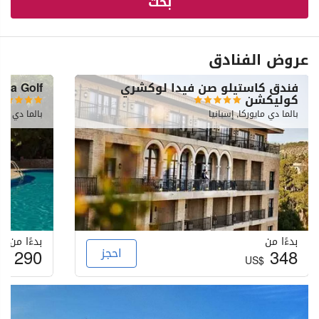
بحث
عروض الفنادق
فندق كاستيلو صن فيدا لوكشري
lla Golf
كوليكشن
بالما دي مايوركا, إسبانيا
بالما دي ماي
بدءًا من
بدءًا من
348
احجز
290
S$
US$