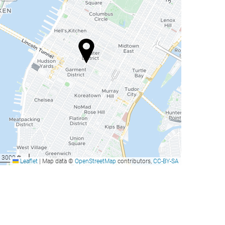
3000 ft
Leaflet
|
Map data ©
OpenStreetMap
contributors,
CC-BY-SA